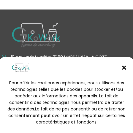
10 rue Louis Lumière 21160 MARSANNAY LA CÔTE
bonjour@gkowork.fr
0380709915
Pour offrir les meilleures expériences, nous utilisons des
technologies telles que les cookies pour stocker et/ou
RÉSERVATION EN LIGNE
accéder aux informations des appareils. Le fait de
consentir à ces technologies nous permettra de traiter
des données.Le fait de ne pas consentir ou de retirer son
consentement peut avoir un effet négatif sur certaines
caractéristiques et fonctions.